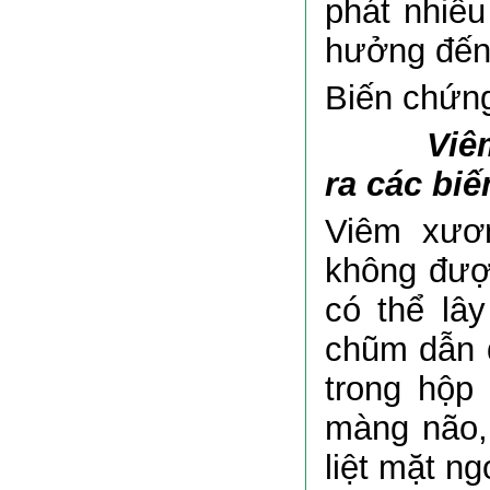
phát nhiều
hưởng đến 
Biến chứn
Viêm tai
ra các bi
Viêm xươn
không được
có thể lâ
chũm dẫn 
trong hộp
màng não, 
liệt mặt ng