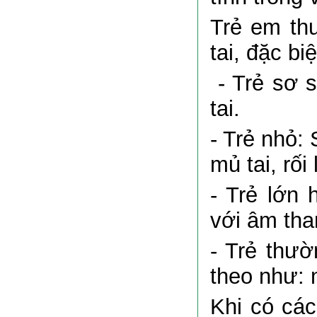
Trẻ em th
tai, đặc bi
- Trẻ sơ s
tai.
- Trẻ nhỏ: 
mủ tai, rối
- Trẻ lớn
với âm tha
- Trẻ thư
theo như: 
Khi có các