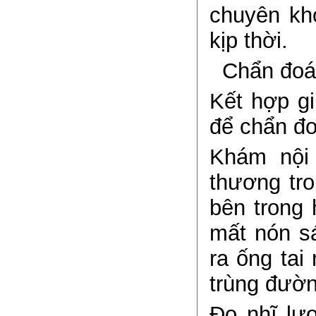
chuyên kh
kịp thời.
Chẩn đoá
Kết hợp gi
để chẩn đo
Khám nội 
thương tro
bên trong 
mất nón s
ra ống tai
trùng đườn
Đo nhĩ lượ