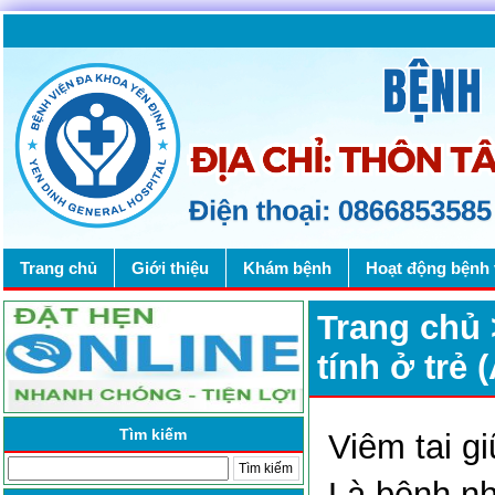
Trang chủ
Giới thiệu
Khám bệnh
Hoạt động bệnh 
Trang chủ
tính ở trẻ 
Tìm kiếm
Viêm tai gi
Là bệnh nh