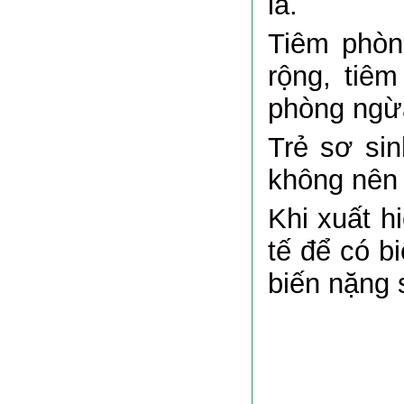
lá.
Tiêm phòn
rộng, tiê
phòng ngừa
Trẻ sơ sin
không nên 
Khi xuất h
tế để có b
biến nặng 