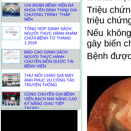
TỔNG HỢP DANH SÁCH
Triệu chứn
NGƯỜI THỰC HÀNH KHÁM
CHỮA BỆNH TỪ THÁNG
triệu chứn
1.2026
BÁO CÁO DANH SÁCH
Nếu không 
NGƯỜI THỰC HÀNH
CHUYÊN MÔN DƯỢC TẠI
gây biến c
BỆNH VIỆN
THƯ MỜI CHÀO GIÁ MÁY
Bệnh được 
ẢNH PHỤC VỤ CÔNG TÁC
TRUYỀN THÔNG
CÙNG CHUYÊN GIA BỆNH
VIỆN BẠCH MAI NÂNG CAO
KỸ NĂNG GIAO TIẾP
TRONG . . .
📣THÔNG BÁO THAY ĐỔI
ĐỊA CHỈ HÀNH CHÍNH-
THUẬN TIỆN CHO NGƯỜI
DÂN KHI . . .
DANH SÁCH NGƯỜI THỰC
HÀNH KHÁM CHỮA BỆNH
THÁNG TỪ 1.7