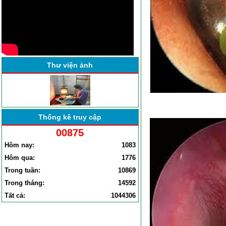
BỆNH VIỆN ĐA KHOA YÊN
ĐỊNH TỔ CHỨC HỘI NGHỊ
SƠ KẾT CÔNG TÁC BỆNH
VIỆN . . .
Thư viện ảnh
Thống kê truy cập
00875
Hôm nay:
1083
Hôm qua:
1776
Trong tuần:
10869
Trong tháng:
14592
Tất cả:
1044306