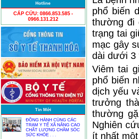
Hotline
phổ biến d
CẤP CỨU: 0866.853.585 -
0966.131.212
thường đi
trạng tai 
mạc gây sư
dài dưới 3 
Viêm tai g
NGƯỜI ĐĂNG KÝ THỰC
phổ biến n
HÀNH KHÁM CHỮA BỆNH
TỪ1.8
dịch yếu v
ĐỒNG HÀNH CÙNG CÁC
trưởng th
TRẠM Y TẾ XÃ NÂNG CAO
CHẤT LƯỢNG CHĂM SÓC
Tin Mới
SỨC KHỎE . . .
thường gặp
CHI ĐOÀN BỆNH VIỆN ĐA
Nghiên cứu
KHOA YÊN ĐỊNH THAM GIA
CHƯƠNG TRÌNH “THẮP
ít nhất một
NẾN . . .