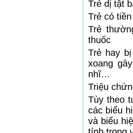
Trẻ dị tật
Trẻ có tiền
Trẻ thườn
thuốc
Trẻ hay b
xoang gây
nhĩ…
Triệu chứn
Tùy theo t
các biểu h
và biểu hi
tính trong