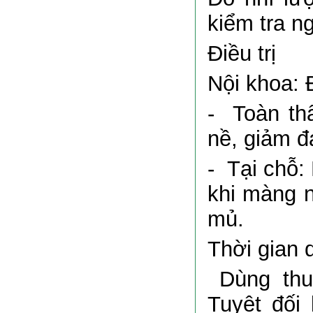
kiểm tra n
Điều trị
Nội khoa: Đ
- Toàn th
nề, giảm đ
- Tại chỗ: 
khi màng n
mủ.
Thời gian 
Dùng thuố
Tuyệt đối