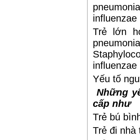
pneumoni
influenzae
Trẻ lớn h
pneumoni
Staphylo
influenzae
Yếu tố ngu
Những yếu
cấp như
Trẻ bú bìn
Trẻ đi nhà 