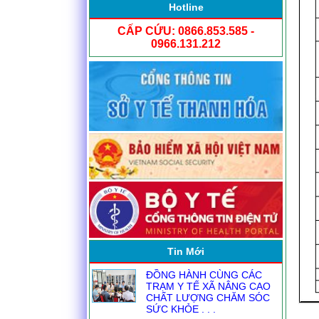
Hotline
CẤP CỨU: 0866.853.585 -
0966.131.212
NGƯỜI ĐĂNG KÝ THỰC
HÀNH KHÁM CHỮA BỆNH
TỪ1.8
ĐỒNG HÀNH CÙNG CÁC
Tin Mới
TRẠM Y TẾ XÃ NÂNG CAO
CHẤT LƯỢNG CHĂM SÓC
SỨC KHỎE . . .
CHI ĐOÀN BỆNH VIỆN ĐA
KHOA YÊN ĐỊNH THAM GIA