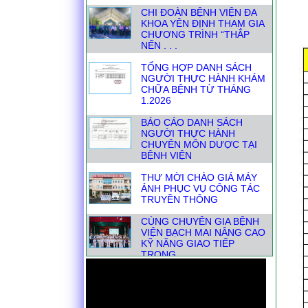
CHƯƠNG TRÌNH “THẮP
NẾN . . .
TỔNG HỢP DANH SÁCH
NGƯỜI THỰC HÀNH KHÁM
CHỮA BỆNH TỪ THÁNG
1.2026
BÁO CÁO DANH SÁCH
NGƯỜI THỰC HÀNH
CHUYÊN MÔN DƯỢC TẠI
BỆNH VIỆN
THƯ MỜI CHÀO GIÁ MÁY
ẢNH PHỤC VỤ CÔNG TÁC
TRUYỀN THÔNG
CÙNG CHUYÊN GIA BỆNH
VIỆN BẠCH MAI NÂNG CAO
KỸ NĂNG GIAO TIẾP
TRONG . . .
📣THÔNG BÁO THAY ĐỔI
ĐỊA CHỈ HÀNH CHÍNH-
THUẬN TIỆN CHO NGƯỜI
DÂN KHI . . .
DANH SÁCH NGƯỜI THỰC