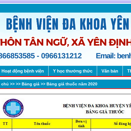
Hoạt động bệnh viện
Y học thưởng thức
Văn bản
T
 chủ
>>
>>
Bảng giá
>>
Bảng giá thuốc năm 2020