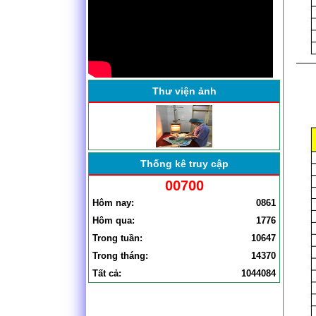
HÀNH KHÁM CHỮA BỆNH
THÁNG TỪ 1.7
BỆNH VIỆN ĐA KHOA YÊN
ĐỊNH TỔ CHỨC HỘI NGHỊ
SƠ KẾT CÔNG TÁC BỆNH
VIỆN . . .
Thư viện ảnh
Thống kê truy cập
00700
Hôm nay:
0861
Hôm qua:
1776
Trong tuần:
10647
Trong tháng:
14370
Tất cả:
1044084