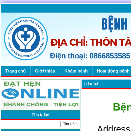
Trang chủ
Giới thiệu
Khám bệnh
Hoạt động bệnh 
Liên hệ
Bện
Tìm kiếm
Address