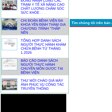
ĐỒNG HÀNH CÙNG CÁC
TRẠM Y TẾ XÃ NÂNG CAO
CHẤT LƯỢNG CHĂM SÓC
SỨC KHỎE . . .
CHI ĐOÀN BỆNH VIỆN ĐA
Tìm chúng tôi trên bản
KHOA YÊN ĐỊNH THAM GIA
CHƯƠNG TRÌNH “THẮP
NẾN . . .
TỔNG HỢP DANH SÁCH
NGƯỜI THỰC HÀNH KHÁM
CHỮA BỆNH TỪ THÁNG
1.2026
BÁO CÁO DANH SÁCH
NGƯỜI THỰC HÀNH
CHUYÊN MÔN DƯỢC TẠI
BỆNH VIỆN
THƯ MỜI CHÀO GIÁ MÁY
ẢNH PHỤC VỤ CÔNG TÁC
TRUYỀN THÔNG
CÙNG CHUYÊN GIA BỆNH
VIỆN BẠCH MAI NÂNG CAO
KỸ NĂNG GIAO TIẾP
TRONG . . .