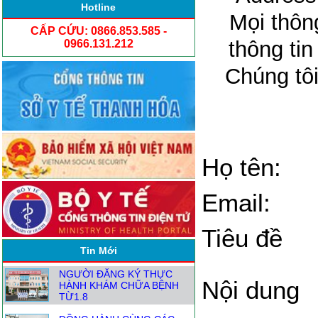
Hotline
Mọi thông
CẤP CỨU: 0866.853.585 -
thông ti
0966.131.212
Chúng tôi
Họ tên:
Email:
Tiêu đề
Tin Mới
NGƯỜI ĐĂNG KÝ THỰC
Nội dung
HÀNH KHÁM CHỮA BỆNH
TỪ1.8