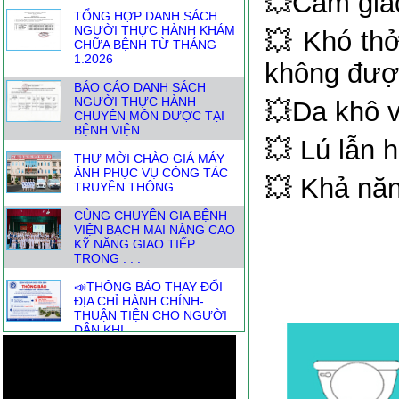
💥Cảm giác
TỔNG HỢP DANH SÁCH
NGƯỜI THỰC HÀNH KHÁM
💥 Khó thở
CHỮA BỆNH TỪ THÁNG
1.2026
không đượ
BÁO CÁO DANH SÁCH
NGƯỜI THỰC HÀNH
💥Da khô 
CHUYÊN MÔN DƯỢC TẠI
BỆNH VIỆN
💥 Lú lẫn 
THƯ MỜI CHÀO GIÁ MÁY
ẢNH PHỤC VỤ CÔNG TÁC
💥 Khả nă
TRUYỀN THÔNG
CÙNG CHUYÊN GIA BỆNH
VIỆN BẠCH MAI NÂNG CAO
KỸ NĂNG GIAO TIẾP
TRONG . . .
📣THÔNG BÁO THAY ĐỔI
ĐỊA CHỈ HÀNH CHÍNH-
THUẬN TIỆN CHO NGƯỜI
DÂN KHI . . .
DANH SÁCH NGƯỜI THỰC
HÀNH KHÁM CHỮA BỆNH
THÁNG TỪ 1.7