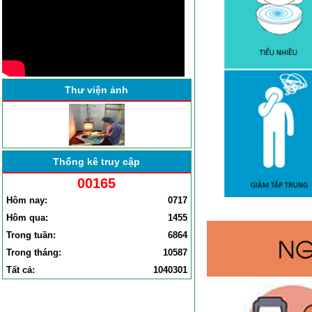
BỆNH VIỆN ĐA KHOA YÊN
ĐỊNH TỔ CHỨC HỘI NGHỊ
SƠ KẾT CÔNG TÁC BỆNH
VIỆN . . .
Thư viện ảnh
Thống kê truy cập
00165
Hôm nay:
0717
Hôm qua:
1455
Trong tuần:
6864
Trong tháng:
10587
Tất cả:
1040301