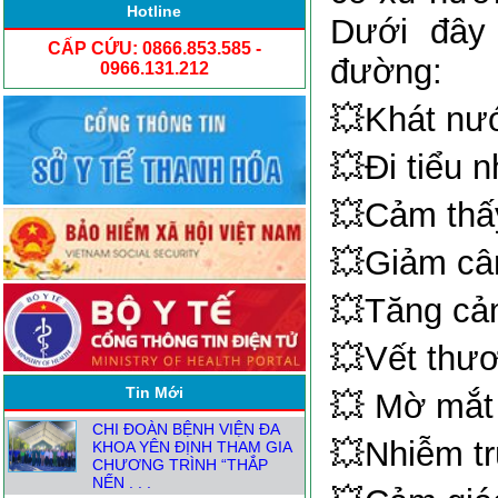
Hotline
Dưới đây 
CẤP CỨU: 0866.853.585 -
đường:
0966.131.212
💥Khát nư
💥Đi tiểu n
💥Cảm thấ
💥Giảm câ
NGƯỜI ĐĂNG KÝ THỰC
HÀNH KHÁM CHỮA BỆNH
💥Tăng cảm
TỪ1.8
ĐỒNG HÀNH CÙNG CÁC
💥Vết thươ
TRẠM Y TẾ XÃ NÂNG CAO
CHẤT LƯỢNG CHĂM SÓC
Tin Mới
SỨC KHỎE . . .
💥 Mờ mắt
CHI ĐOÀN BỆNH VIỆN ĐA
💥Nhiễm t
KHOA YÊN ĐỊNH THAM GIA
CHƯƠNG TRÌNH “THẮP
NẾN . . .