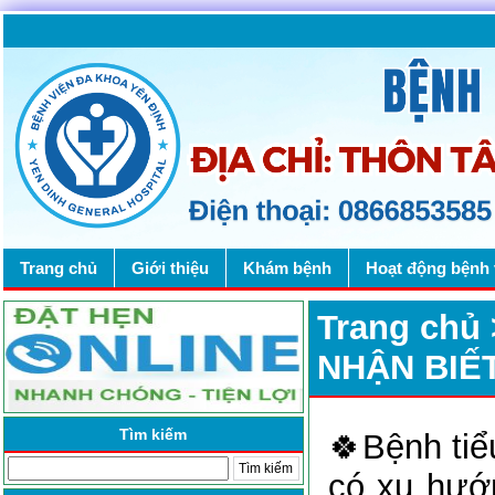
Trang chủ
Giới thiệu
Khám bệnh
Hoạt động bệnh 
Trang chủ
NHẬN BIẾ
Tìm kiếm
🍀Bệnh tiể
có xu hướn