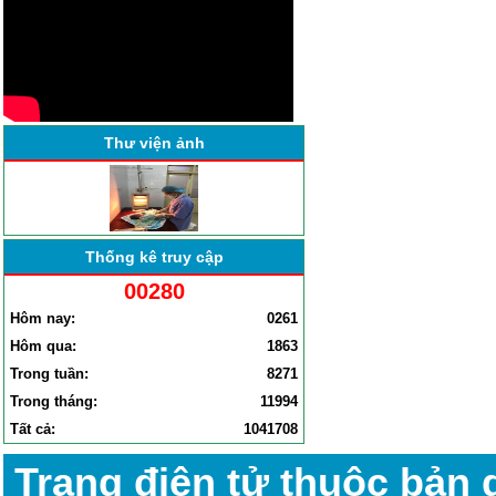
BỆNH VIỆN ĐA KHOA YÊN
ĐỊNH TỔ CHỨC HỘI NGHỊ
SƠ KẾT CÔNG TÁC BỆNH
VIỆN . . .
Thư viện ảnh
Thống kê truy cập
00280
Hôm nay:
0261
Hôm qua:
1863
Trong tuần:
8271
Trong tháng:
11994
Tất cả:
1041708
Trang điện tử thuộc bản