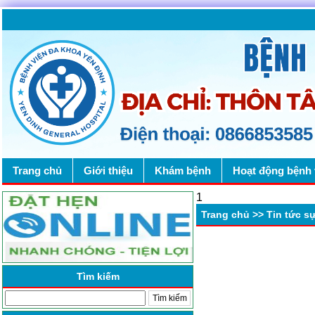
Trang chủ
Giới thiệu
Khám bệnh
Hoạt động bệnh 
1
Trang chủ
>>
Tin tức s
Tìm kiếm