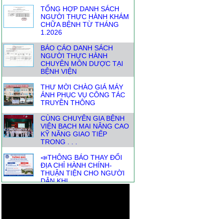
TỔNG HỢP DANH SÁCH
NGƯỜI THỰC HÀNH KHÁM
CHỮA BỆNH TỪ THÁNG
1.2026
BÁO CÁO DANH SÁCH
NGƯỜI THỰC HÀNH
CHUYÊN MÔN DƯỢC TẠI
BỆNH VIỆN
THƯ MỜI CHÀO GIÁ MÁY
ẢNH PHỤC VỤ CÔNG TÁC
TRUYỀN THÔNG
CÙNG CHUYÊN GIA BỆNH
VIỆN BẠCH MAI NÂNG CAO
KỸ NĂNG GIAO TIẾP
TRONG . . .
📣THÔNG BÁO THAY ĐỔI
ĐỊA CHỈ HÀNH CHÍNH-
THUẬN TIỆN CHO NGƯỜI
DÂN KHI . . .
DANH SÁCH NGƯỜI THỰC
HÀNH KHÁM CHỮA BỆNH
THÁNG TỪ 1.7