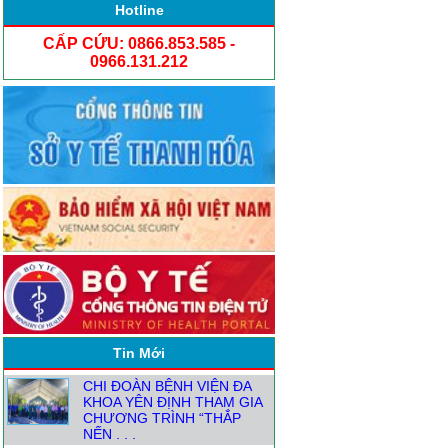
Hotline
CẤP CỨU: 0866.853.585 -
0966.131.212
NGƯỜI ĐĂNG KÝ THỰC
HÀNH KHÁM CHỮA BỆNH
TỪ1.8
ĐỒNG HÀNH CÙNG CÁC
TRẠM Y TẾ XÃ NÂNG CAO
CHẤT LƯỢNG CHĂM SÓC
Tin Mới
SỨC KHỎE . . .
CHI ĐOÀN BỆNH VIỆN ĐA
KHOA YÊN ĐỊNH THAM GIA
CHƯƠNG TRÌNH “THẮP
NẾN . . .