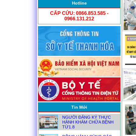
Hotline
CẤP CỨU: 0866.853.585 -
0966.131.212
Tin Mới
NGƯỜI ĐĂNG KÝ THỰC
HÀNH KHÁM CHỮA BỆNH
TỪ1.8