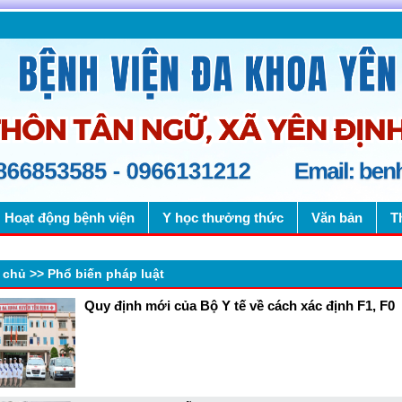
Hoạt động bệnh viện
Y học thưởng thức
Văn bản
T
 chủ
>>
Phổ biến pháp luật
Quy định mới của Bộ Y tế về cách xác định F1, F0