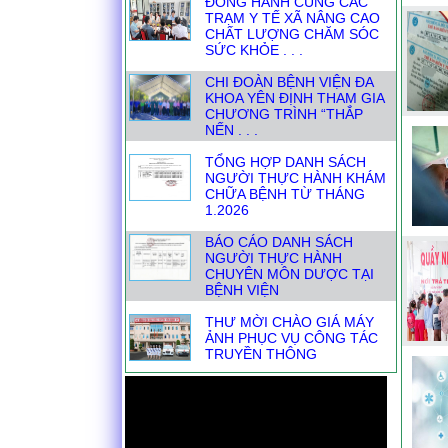
ĐỒNG HÀNH CÙNG CÁC
TRẠM Y TẾ XÃ NÂNG CAO
CHẤT LƯỢNG CHĂM SÓC
SỨC KHỎE . . .
CHI ĐOÀN BỆNH VIỆN ĐA
KHOA YÊN ĐỊNH THAM GIA
CHƯƠNG TRÌNH “THẮP
NẾN . . .
TỔNG HỢP DANH SÁCH
NGƯỜI THỰC HÀNH KHÁM
CHỮA BỆNH TỪ THÁNG
1.2026
BÁO CÁO DANH SÁCH
NGƯỜI THỰC HÀNH
CHUYÊN MÔN DƯỢC TẠI
BỆNH VIỆN
THƯ MỜI CHÀO GIÁ MÁY
ẢNH PHỤC VỤ CÔNG TÁC
TRUYỀN THÔNG
CÙNG CHUYÊN GIA BỆNH
VIỆN BẠCH MAI NÂNG CAO
KỸ NĂNG GIAO TIẾP
TRONG . . .