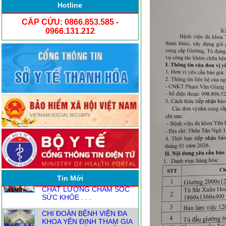
Hotline
CẤP CỨU: 0866.853.585 -
0966.131.212
NGƯỜI ĐĂNG KÝ THỰC
HÀNH KHÁM CHỮA BỆNH
TỪ1.8
ĐỒNG HÀNH CÙNG CÁC
TRẠM Y TẾ XÃ NÂNG CAO
CHẤT LƯỢNG CHĂM SÓC
Tin Mới
SỨC KHỎE . . .
CHI ĐOÀN BỆNH VIỆN ĐA
KHOA YÊN ĐỊNH THAM GIA
CHƯƠNG TRÌNH “THẮP
NẾN . . .