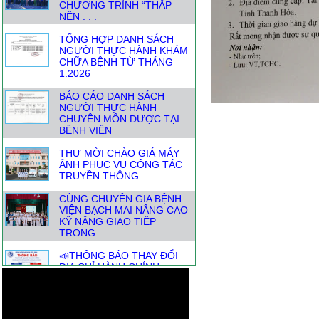
TỔNG HỢP DANH SÁCH
NGƯỜI THỰC HÀNH KHÁM
CHỮA BỆNH TỪ THÁNG
1.2026
BÁO CÁO DANH SÁCH
NGƯỜI THỰC HÀNH
CHUYÊN MÔN DƯỢC TẠI
BỆNH VIỆN
THƯ MỜI CHÀO GIÁ MÁY
ẢNH PHỤC VỤ CÔNG TÁC
TRUYỀN THÔNG
CÙNG CHUYÊN GIA BỆNH
VIỆN BẠCH MAI NÂNG CAO
KỸ NĂNG GIAO TIẾP
TRONG . . .
📣THÔNG BÁO THAY ĐỔI
ĐỊA CHỈ HÀNH CHÍNH-
THUẬN TIỆN CHO NGƯỜI
DÂN KHI . . .
DANH SÁCH NGƯỜI THỰC
HÀNH KHÁM CHỮA BỆNH
THÁNG TỪ 1.7