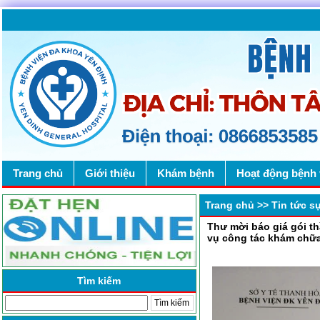
Trang chủ
Giới thiệu
Khám bệnh
Hoạt động bệnh 
Trang chủ
>>
Tin tức s
Thư mời báo giá gói th
vụ công tác khám chữ
Tìm kiếm