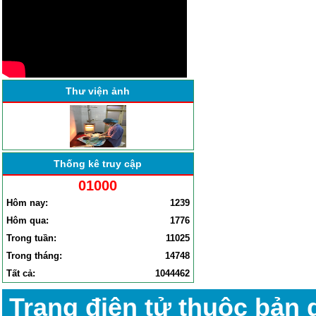
BỆNH VIỆN ĐA KHOA YÊN
ĐỊNH TỔ CHỨC HỘI NGHỊ
SƠ KẾT CÔNG TÁC BỆNH
VIỆN . . .
Thư viện ảnh
Thống kê truy cập
01000
Hôm nay:
1239
Hôm qua:
1776
Trong tuần:
11025
Trong tháng:
14748
Tất cả:
1044462
Trang điện tử thuộc bản