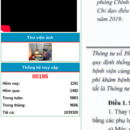
Thư viện ảnh
Thống kê truy cập
00195
Hôm nay:
1191
Hôm qua:
1482
Trong tuần:
5883
Trong tháng:
9606
Tất cả:
1039320