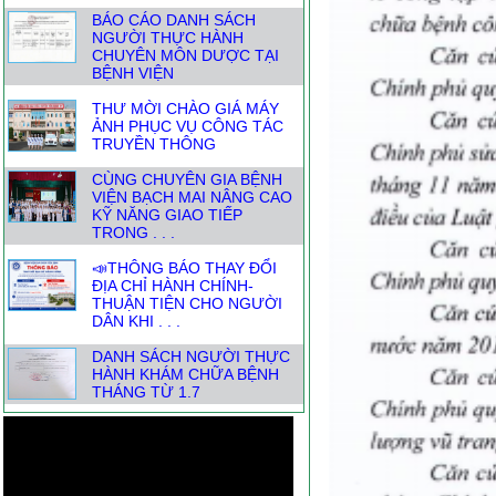
BÁO CÁO DANH SÁCH
NGƯỜI THỰC HÀNH
CHUYÊN MÔN DƯỢC TẠI
BỆNH VIỆN
THƯ MỜI CHÀO GIÁ MÁY
ẢNH PHỤC VỤ CÔNG TÁC
TRUYỀN THÔNG
CÙNG CHUYÊN GIA BỆNH
VIỆN BẠCH MAI NÂNG CAO
KỸ NĂNG GIAO TIẾP
TRONG . . .
📣THÔNG BÁO THAY ĐỔI
ĐỊA CHỈ HÀNH CHÍNH-
THUẬN TIỆN CHO NGƯỜI
DÂN KHI . . .
DANH SÁCH NGƯỜI THỰC
HÀNH KHÁM CHỮA BỆNH
THÁNG TỪ 1.7
BỆNH VIỆN ĐA KHOA YÊN
ĐỊNH TỔ CHỨC HỘI NGHỊ
SƠ KẾT CÔNG TÁC BỆNH
VIỆN . . .