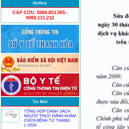
Hotline
CẤP CỨU: 0866.853.585 -
0966.131.212
NGƯỜI ĐĂNG KÝ THỰC
HÀNH KHÁM CHỮA BỆNH
TỪ1.8
ĐỒNG HÀNH CÙNG CÁC
TRẠM Y TẾ XÃ NÂNG CAO
CHẤT LƯỢNG CHĂM SÓC
SỨC KHỎE . . .
CHI ĐOÀN BỆNH VIỆN ĐA
KHOA YÊN ĐỊNH THAM GIA
CHƯƠNG TRÌNH “THẮP
Tin Mới
NẾN . . .
TỔNG HỢP DANH SÁCH
NGƯỜI THỰC HÀNH KHÁM
CHỮA BỆNH TỪ THÁNG
1.2026