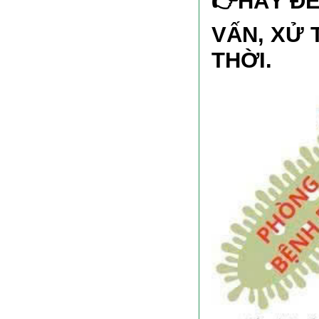
👉
HÃY ĐẾ
VẤN, XỬ 
THỜI.