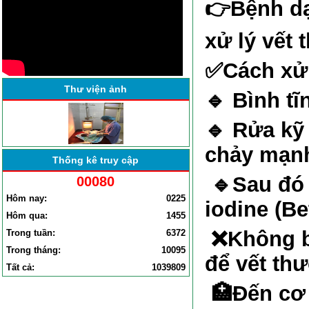
👉
Bệnh dạ
DANH SÁCH NGƯỜI THỰC
HÀNH KHÁM CHỮA BỆNH
xử lý vết
THÁNG TỪ 1.7
BỆNH VIỆN ĐA KHOA YÊN
✅
Cách xử
ĐỊNH TỔ CHỨC HỘI NGHỊ
SƠ KẾT CÔNG TÁC BỆNH
Thư viện ảnh
🔹
Bình tĩ
VIỆN . . .
🔹
Rửa kỹ 
chảy mạnh
Thống kê truy cập
🔹
Sau đó
00080
Hôm nay:
0225
iodine (Be
Hôm qua:
1455
❌
Không b
Trong tuần:
6372
Trong tháng:
10095
để vết th
Tất cả:
1039809
🏥
Đến cơ 