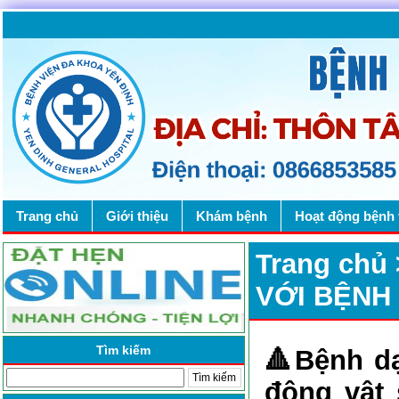
Trang chủ
Giới thiệu
Khám bệnh
Hoạt động bệnh 
Trang chủ
VỚI BỆNH 
Tìm kiếm
🔺
Bệnh dạ
động vật 