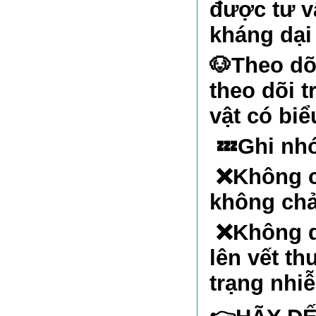
được tư v
kháng dại
🐶
Theo dõi
theo dõi t
vật có biể
💤
Ghi nh
❌
Không c
không chả
❌
Không d
lên vết t
trạng nhi