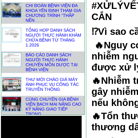
#XỬLÝVẾ
CHI ĐOÀN BỆNH VIỆN ĐA
KHOA YÊN ĐỊNH THAM GIA
CHƯƠNG TRÌNH “THẮP
CẮN
NẾN . . .
TỔNG HỢP DANH SÁCH
⁉️Vì sao c
NGƯỜI THỰC HÀNH KHÁM
CHỮA BỆNH TỪ THÁNG
🔥
Nguy cơ
1.2026
BÁO CÁO DANH SÁCH
nhiễm ngu
NGƯỜI THỰC HÀNH
CHUYÊN MÔN DƯỢC TẠI
được xử l
BỆNH VIỆN
THƯ MỜI CHÀO GIÁ MÁY
🔥
Nhiễm t
ẢNH PHỤC VỤ CÔNG TÁC
TRUYỀN THÔNG
gây nhiễm
CÙNG CHUYÊN GIA BỆNH
nếu không
VIỆN BẠCH MAI NÂNG CAO
KỸ NĂNG GIAO TIẾP
TRONG . . .
🔥
Tổn thư
📣THÔNG BÁO THAY ĐỔI
thương dâ
ĐỊA CHỈ HÀNH CHÍNH-
THUẬN TIỆN CHO NGƯỜI
DÂN KHI . . .