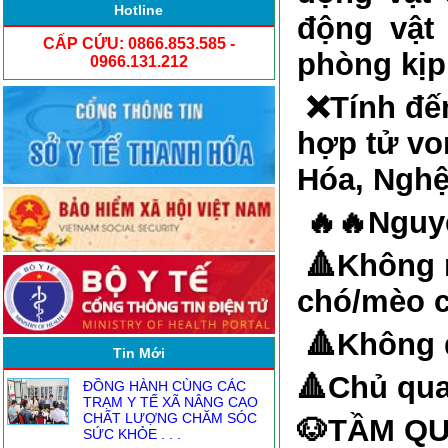
Hotline
động vật 
CẤP CỨU: 0866.853.585 -
phòng kịp 
0966.131.212
❌
Tính đế
hợp tử vo
Hóa, Nghệ 
🔥🔥
Nguy
🔺
Không r
chó/mèo c
NGƯỜI ĐĂNG KÝ THỰC
HÀNH KHÁM CHỮA BỆNH
🔺
Không đ
TỪ1.8
Tin Mới
🔺
Chủ qua
ĐỒNG HÀNH CÙNG CÁC
TRẠM Y TẾ XÃ NÂNG CAO
CHẤT LƯỢNG CHĂM SÓC
🐶
TẦM QU
SỨC KHỎE . . .