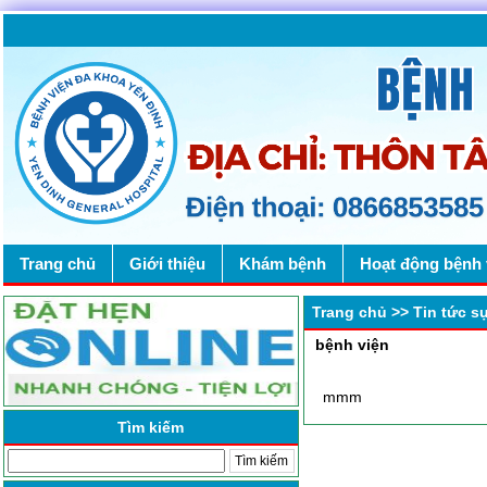
Trang chủ
Giới thiệu
Khám bệnh
Hoạt động bệnh 
Trang chủ
>>
Tin tức s
bệnh viện
mmm
Tìm kiếm