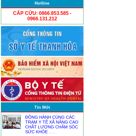
Hotline
CẤP CỨU: 0866.853.585 -
0966.131.212
NGƯỜI ĐĂNG KÝ THỰC
HÀNH KHÁM CHỮA BỆNH
Tin Mới
TỪ1.8
ĐỒNG HÀNH CÙNG CÁC
TRẠM Y TẾ XÃ NÂNG CAO
CHẤT LƯỢNG CHĂM SÓC
SỨC KHỎE . . .