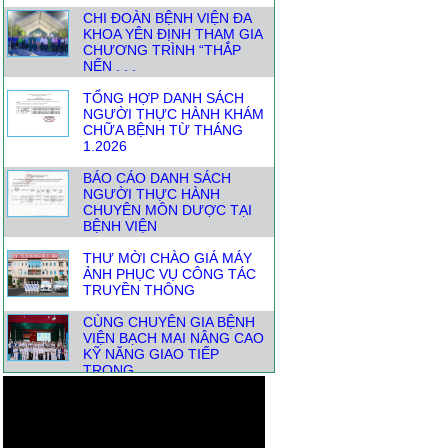
CHI ĐOÀN BỆNH VIỆN ĐA
KHOA YÊN ĐỊNH THAM GIA
CHƯƠNG TRÌNH “THẮP
NẾN . . .
TỔNG HỢP DANH SÁCH
NGƯỜI THỰC HÀNH KHÁM
CHỮA BỆNH TỪ THÁNG
1.2026
BÁO CÁO DANH SÁCH
NGƯỜI THỰC HÀNH
CHUYÊN MÔN DƯỢC TẠI
BỆNH VIỆN
THƯ MỜI CHÀO GIÁ MÁY
ẢNH PHỤC VỤ CÔNG TÁC
TRUYỀN THÔNG
CÙNG CHUYÊN GIA BỆNH
VIỆN BẠCH MAI NÂNG CAO
KỸ NĂNG GIAO TIẾP
TRONG . . .
📣THÔNG BÁO THAY ĐỔI
ĐỊA CHỈ HÀNH CHÍNH-
THUẬN TIỆN CHO NGƯỜI