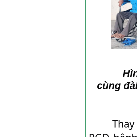
Hì
cùng đài
	Thay mặt Bệnh viện, BSCKI Trịnh Minh Toàn-