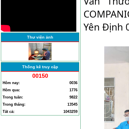
Văn Thườ
BỆNH VIỆN ĐA KHOA YÊN
ĐỊNH TỔ CHỨC HỘI NGHỊ
COMPANIO
SƠ KẾT CÔNG TÁC BỆNH
VIỆN . . .
Yên Định 0
Thư viện ảnh
Thống kê truy cập
00150
Hôm nay:
0036
Hôm qua:
1776
Trong tuần:
9822
Trong tháng:
13545
Tất cả:
1043259