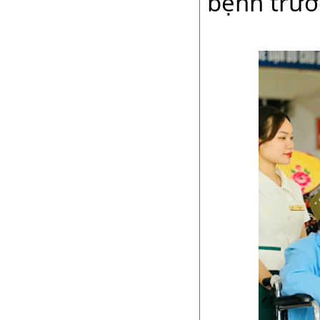
bệnh trướ