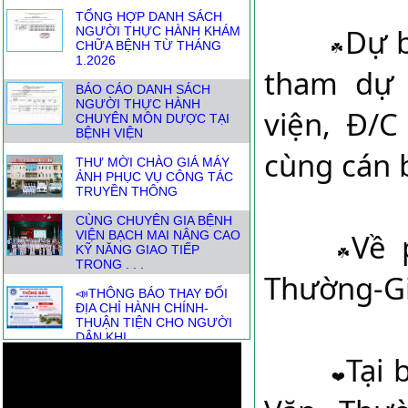
TỔNG HỢP DANH SÁCH
Dự b
NGƯỜI THỰC HÀNH KHÁM
CHỮA BỆNH TỪ THÁNG
1.2026
tham dự 
BÁO CÁO DANH SÁCH
NGƯỜI THỰC HÀNH
viện, Đ/
CHUYÊN MÔN DƯỢC TẠI
BỆNH VIỆN
cùng cán 
THƯ MỜI CHÀO GIÁ MÁY
ẢNH PHỤC VỤ CÔNG TÁC
TRUYỀN THÔNG
CÙNG CHUYÊN GIA BỆNH
Về 
VIỆN BẠCH MAI NÂNG CAO
KỸ NĂNG GIAO TIẾP
TRONG . . .
Thường-Gi
📣THÔNG BÁO THAY ĐỔI
ĐỊA CHỈ HÀNH CHÍNH-
THUẬN TIỆN CHO NGƯỜI
DÂN KHI . . .
Tại 
DANH SÁCH NGƯỜI THỰC
HÀNH KHÁM CHỮA BỆNH
THÁNG TỪ 1.7