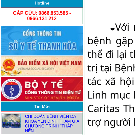
Hotline
CẤP CỨU: 0866.853.585 -
0966.131.212
Với
bệnh gặp 
thể đi lại
trị tại Bệ
NGƯỜI ĐĂNG KÝ THỰC
tác xã hộ
HÀNH KHÁM CHỮA BỆNH
TỪ1.8
Linh mục 
ĐỒNG HÀNH CÙNG CÁC
TRẠM Y TẾ XÃ NÂNG CAO
CHẤT LƯỢNG CHĂM SÓC
Caritas T
Tin Mới
SỨC KHỎE . . .
CHI ĐOÀN BỆNH VIỆN ĐA
trợ người 
KHOA YÊN ĐỊNH THAM GIA
CHƯƠNG TRÌNH “THẮP
NẾN . . .