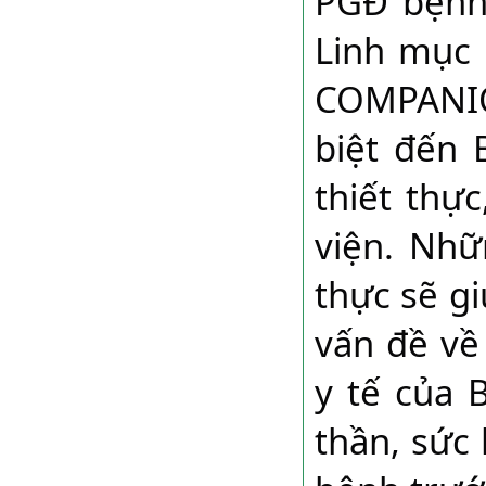
PGĐ bệnh 
Linh mục 
COMPANIO
biệt đến 
thiết thự
viện. Nhữn
thực sẽ g
vấn đề về
y tế của 
thần, sức