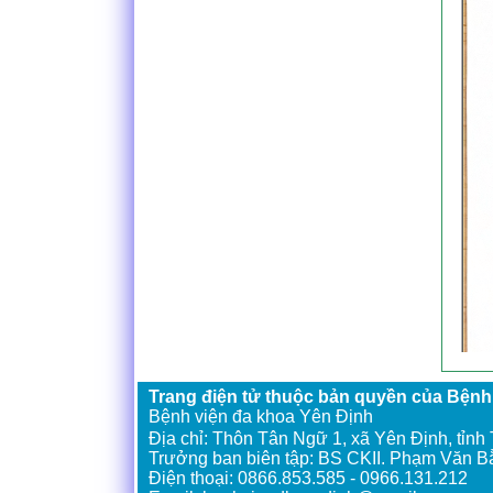
Trang điện tử thuộc bản quyền của Bệnh
Bệnh viện đa khoa Yên Định
Địa chỉ: Thôn Tân Ngữ 1, xã Yên Định, tỉn
Trưởng ban biên tập: BS CKII. Phạm Văn B
Điện thoại: 0866.853.585 