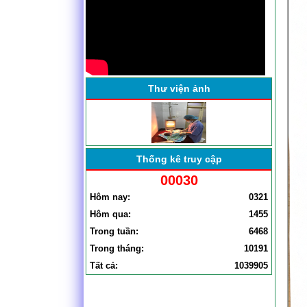
BỆNH VIỆN ĐA KHOA YÊN
ĐỊNH TỔ CHỨC HỘI NGHỊ
SƠ KẾT CÔNG TÁC BỆNH
VIỆN . . .
Thư viện ảnh
Thống kê truy cập
00030
Hôm nay:
0321
Hôm qua:
1455
Trong tuần:
6468
Trong tháng:
10191
Tất cả:
1039905