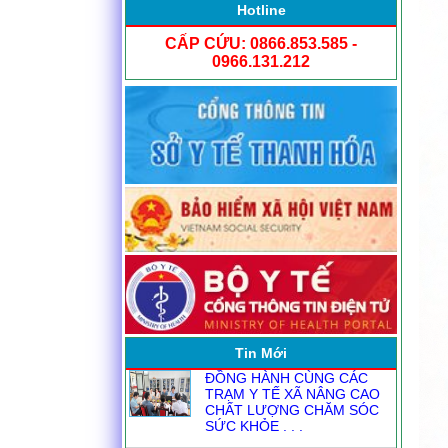
Hotline
CẤP CỨU: 0866.853.585 -
0966.131.212
NGƯỜI ĐĂNG KÝ THỰC
HÀNH KHÁM CHỮA BỆNH
TỪ1.8
ĐỒNG HÀNH CÙNG CÁC
TRẠM Y TẾ XÃ NÂNG CAO
CHẤT LƯỢNG CHĂM SÓC
Tin Mới
SỨC KHỎE . . .
CHI ĐOÀN BỆNH VIỆN ĐA
KHOA YÊN ĐỊNH THAM GIA
CHƯƠNG TRÌNH “THẮP
NẾN . . .