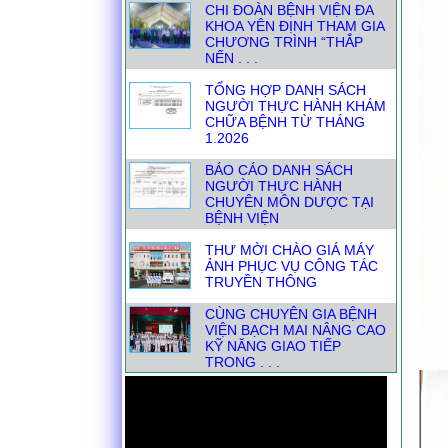
TỔNG HỢP DANH SÁCH
NGƯỜI THỰC HÀNH KHÁM
CHỮA BỆNH TỪ THÁNG
1.2026
BÁO CÁO DANH SÁCH
NGƯỜI THỰC HÀNH
CHUYÊN MÔN DƯỢC TẠI
BỆNH VIỆN
THƯ MỜI CHÀO GIÁ MÁY
ẢNH PHỤC VỤ CÔNG TÁC
TRUYỀN THÔNG
CÙNG CHUYÊN GIA BỆNH
VIỆN BẠCH MAI NÂNG CAO
KỸ NĂNG GIAO TIẾP
TRONG . . .
📣THÔNG BÁO THAY ĐỔI
ĐỊA CHỈ HÀNH CHÍNH-
THUẬN TIỆN CHO NGƯỜI
DÂN KHI . . .
DANH SÁCH NGƯỜI THỰC
HÀNH KHÁM CHỮA BỆNH
THÁNG TỪ 1.7