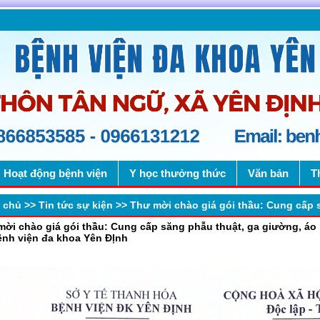
Hoạt động bệnh viện
Y học thưởng thức
Văn bản
T
 chủ
>>
Tin tức sự kiện
>>
Thư mời chào giá gói thầu: Cung cấp să
mời chào giá gói thầu: Cung cấp săng phẫu thuật, ga giường, á
ệnh viện đa khoa Yên ĐỊnh