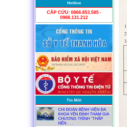
Hotline
CẤP CỨU: 0866.853.585 -
0966.131.212
NGƯỜI ĐĂNG KÝ THỰC
HÀNH KHÁM CHỮA BỆNH
TỪ1.8
ĐỒNG HÀNH CÙNG CÁC
TRẠM Y TẾ XÃ NÂNG CAO
CHẤT LƯỢNG CHĂM SÓC
Tin Mới
SỨC KHỎE . . .
CHI ĐOÀN BỆNH VIỆN ĐA
KHOA YÊN ĐỊNH THAM GIA
CHƯƠNG TRÌNH “THẮP
NẾN . . .