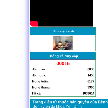
BỆNH VIỆN ĐA KHOA YÊN
ĐỊNH TỔ CHỨC HỘI NGHỊ
SƠ KẾT CÔNG TÁC BỆNH
VIỆN . . .
Thư viện ảnh
Thống kê truy cập
00015
Hôm nay:
0030
Hôm qua:
1455
Trong tuần:
6177
Trong tháng:
9900
Tất cả:
1039614
Trang điện tử thuộc bản quyền của Bệnh
Bệnh viện đa khoa Yên Định