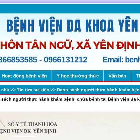
Hoạt động bệnh viện
Y học thưởng thức
Văn bản
T
 chủ
>>
Tin tức sự kiện
>>
Danh sách người thực hành khám bệnh, 
 sách người thực hành khám bệnh, chữa bệnh tại Bệnh viện đa kh