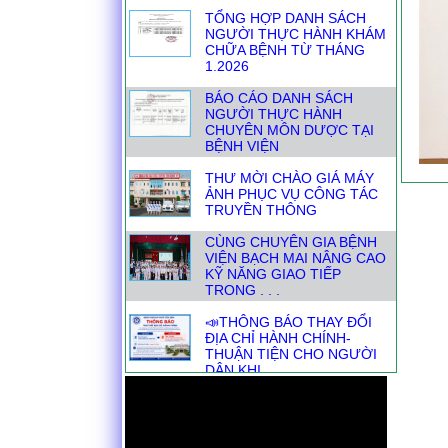
TỔNG HỢP DANH SÁCH
NGƯỜI THỰC HÀNH KHÁM
CHỮA BỆNH TỪ THÁNG
1.2026
BÁO CÁO DANH SÁCH
NGƯỜI THỰC HÀNH
CHUYÊN MÔN DƯỢC TẠI
BỆNH VIỆN
THƯ MỜI CHÀO GIÁ MÁY
ẢNH PHỤC VỤ CÔNG TÁC
TRUYỀN THÔNG
CÙNG CHUYÊN GIA BỆNH
VIỆN BẠCH MAI NÂNG CAO
KỸ NĂNG GIAO TIẾP
TRONG . . .
📣THÔNG BÁO THAY ĐỔI
ĐỊA CHỈ HÀNH CHÍNH-
THUẬN TIỆN CHO NGƯỜI
DÂN KHI . . .
DANH SÁCH NGƯỜI THỰC
HÀNH KHÁM CHỮA BỆNH
THÁNG TỪ 1.7